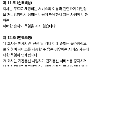
제 11 조 (손해배상)
회사는 무료로 제공하는 서비스의 이용과 관련하여 개인정
보 처리방침에서 정하는 내용에 해당하지 않는 사항에 대하
여는
어떠한 손해도 책임을 지지 않습니다.
제 12 조 (면책조항)
1) 회사는 천재지변, 전쟁 및 기타 이에 준하는 불가항력으
로 인하여 서비스를 제공할 수 없는 경우에는 서비스 제공에
대한 책임이 면제됩니다.
2) 회사는 기간통신 사업자가 전기통신 서비스를 중지하거
나 정상적으로 제공하지 아니하여 손해가 발생한 경우 책임
이
면제됩니다.
3) 회사는 서비스용 설비의 보수, 교체, 정기점검, 공사 등 부
득이한 사유로 발생한 손해에 대한 책임이 면제됩니다.
4) 회사는 이용자의 귀책사유로 인한 서비스 이용의 장애 또
는 손해에 대하여 책임을 지지 않습니다.
5) 회사는 이용자의 컴퓨터 오류에 의해 손해가 발생한 경
우, 또는 이용자가 신상정보 및 전자우편 주소를 부실하게
기재하여 손해가 발생한 경우 책임을 지지 않습니다.
6) 회사는 이용자가 서비스를 이용하면서 얻은 자료로 인한