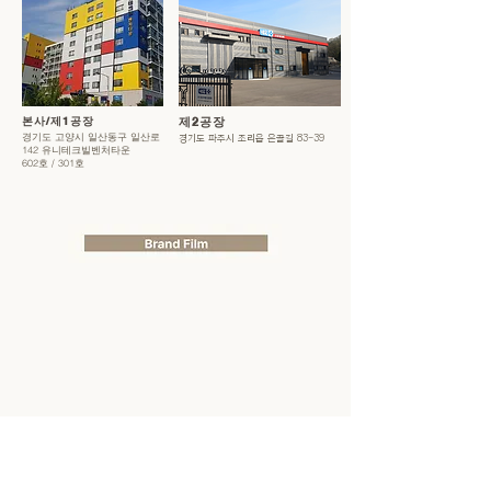
본사/제1공장
제2공장
경기도 고양시 일산동구 일산로
경기도 파주시 조리읍 은골길 83-39
142 유니테크빌벤처타운
602호 / 301호