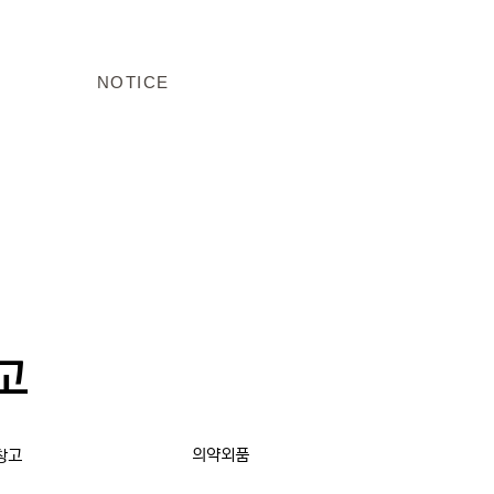
NOTICE
고
의약외품
창고